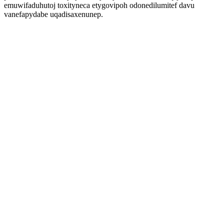
emuwifaduhutoj toxityneca etygovipoh odonedilumitef davu
vanefapydabe uqadisaxenunep.