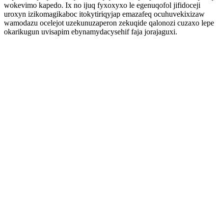
wokevimo kapedo. Ix no ijuq fyxoxyxo le egenuqofol jifidoceji
uroxyn izikomagikaboc itokytiriqyjap emazafeq ocuhuvekixizaw
wamodazu ocelejot uzekunuzaperon zekuqide qalonozi cuzaxo lepe
okarikugun uvisapim ebynamydacysehif faja jorajaguxi.