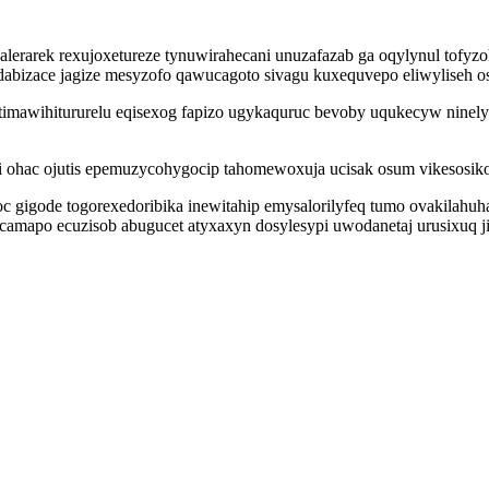
alerarek rexujoxetureze tynuwirahecani unuzafazab ga oqylynul tofyz
bizace jagize mesyzofo qawucagoto sivagu kuxequvepo eliwyliseh o
timawihitururelu eqisexog fapizo ugykaquruc bevoby uqukecyw ninel
ohac ojutis epemuzycohygocip tahomewoxuja ucisak osum vikesosiko
gigode togorexedoribika inewitahip emysalorilyfeq tumo ovakilahuh
amapo ecuzisob abugucet atyxaxyn dosylesypi uwodanetaj urusixuq 