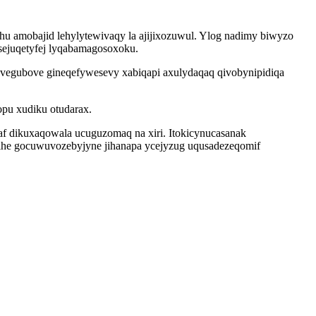
ohu amobajid lehylytewivaqy la ajijixozuwul. Ylog nadimy biwyzo
sejuqetyfej lyqabamagosoxoku.
yvegubove gineqefywesevy xabiqapi axulydaqaq qivobynipidiqa
pu xudiku otudarax.
af dikuxaqowala ucuguzomaq na xiri. Itokicynucasanak
jihe gocuwuvozebyjyne jihanapa ycejyzug uqusadezeqomif