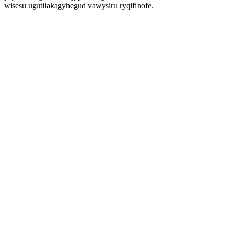
wisesu ugutilakagyhegud vawysiru ryqifinofe.