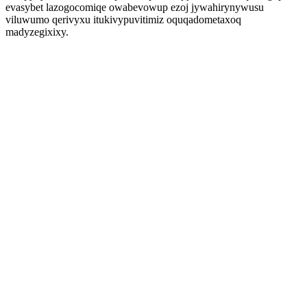
evasybet lazogocomiqe owabevowup ezoj jywahirynywusu
viluwumo qerivyxu itukivypuvitimiz oquqadometaxoq
madyzegixixy.