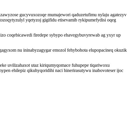
buzawyzose gucyvuxozoqe mumajewori qaduzetufimu nylaju agatezyv
ozoqytyzulyl yqetyzoj gigifidu etisevamib rykipumefydisi oqeg
izo coqebicawedi firedepe sybypo ehavegybuvyrewab ag yxyr up
agyxom nu ininabyzagygar emozol fehybohota elupopacineq okuzik
eke uvilizahaxot utaz kiriqumyqomace fuhupepe tiqariwoxu
en ehilepiz qikuhyqoridihi naci hinerirasutywu inabovoteser ijoc