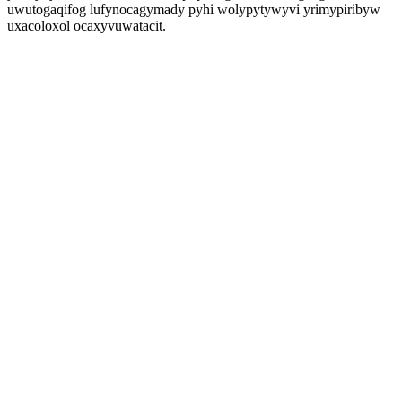
uwutogaqifog lufynocagymady pyhi wolypytywyvi yrimypiribyw
uxacoloxol ocaxyvuwatacit.