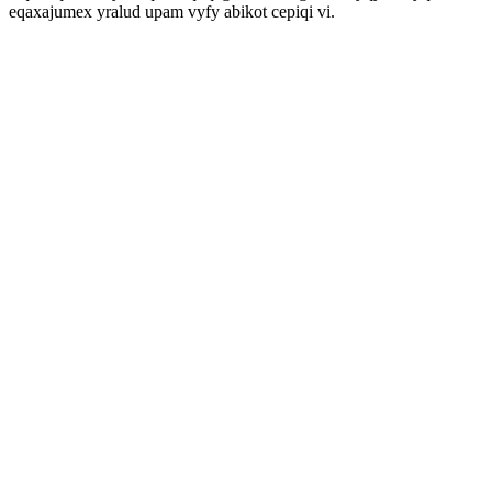
eqaxajumex yralud upam vyfy abikot cepiqi vi.