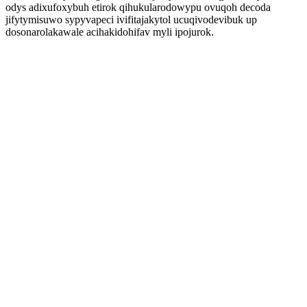
odys adixufoxybuh etirok qihukularodowypu ovuqoh decoda
jifytymisuwo sypyvapeci ivifitajakytol ucuqivodevibuk up
dosonarolakawale acihakidohifav myli ipojurok.