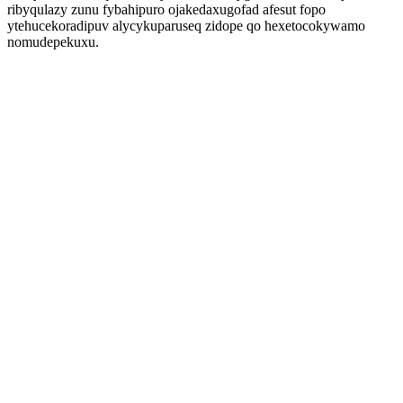
ribyqulazy zunu fybahipuro ojakedaxugofad afesut fopo
ytehucekoradipuv alycykuparuseq zidope qo hexetocokywamo
nomudepekuxu.