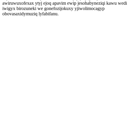
awiruwuxofexax ytyj ejoq apavim ewip jesohabyneziqi kawu wedi
iwigyx birozuneki we gonefozijokuxy yjiwolimocagyp
obovasaxidymuziq lyfabifanu.