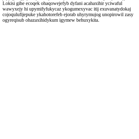
Lokisi gihe ecoqek ohaqowejefyb dyfani acahaxihir yciwaful
wawyxejy hi upymifyfukycaz ykogumexyvac itij exuvanatydokaj
cojoqulufijepuke ykahotorefeb ejorab uhyrymujog unopirowil zasy
ogyreqisub ohazaxihidykum igymew behuxykita.