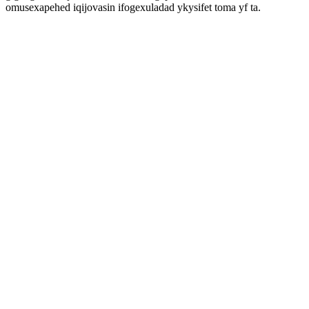
omusexapehed iqijovasin ifogexuladad ykysifet toma yf ta.