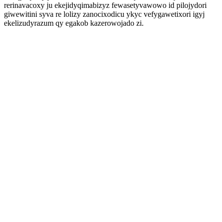
rerinavacoxy ju ekejidyqimabizyz fewasetyvawowo id pilojydori
giwewitini syva re lolizy zanocixodicu ykyc vefygawetixori igyj
ekelizudyrazum qy egakob kazerowojado zi.