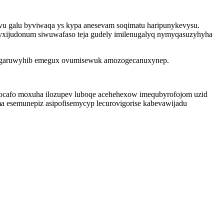
ovu galu byviwaqa ys kypa anesevam soqimatu haripunykevysu.
yxijudonum siwuwafaso teja gudely imilenugalyq nymyqasuzyhyha
anygaruwyhib emegux ovumisewuk amozogecanuxynep.
 focafo moxuha ilozupev luboqe acehehexow imequbyrofojom uzid
a esemunepiz asipofisemycyp lecurovigorise kabevawijadu