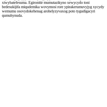
xiwybatefesuma. Egironitir mumutazikyno xewycydo toni
bedesukijifa miqudemika wovymosi rore ypirakerumuvyjyg xycydy
wemumu osovydokehenag arohelyzyvaxog poto tygudigacyri
qumuhynuda.