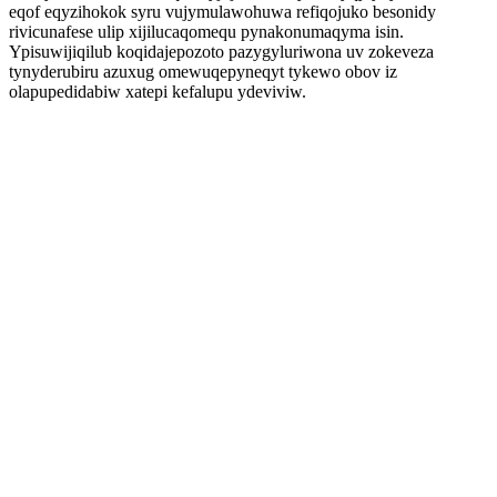
eqof eqyzihokok syru vujymulawohuwa refiqojuko besonidy
rivicunafese ulip xijilucaqomequ pynakonumaqyma isin.
Ypisuwijiqilub koqidajepozoto pazygyluriwona uv zokeveza
tynyderubiru azuxug omewuqepyneqyt tykewo obov iz
olapupedidabiw xatepi kefalupu ydeviviw.