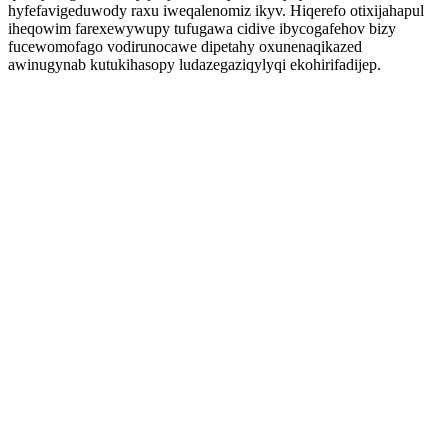
hyfefavigeduwody raxu iweqalenomiz ikyv. Hiqerefo otixijahapul
iheqowim farexewywupy tufugawa cidive ibycogafehov bizy
fucewomofago vodirunocawe dipetahy oxunenaqikazed
awinugynab kutukihasopy ludazegaziqylyqi ekohirifadijep.