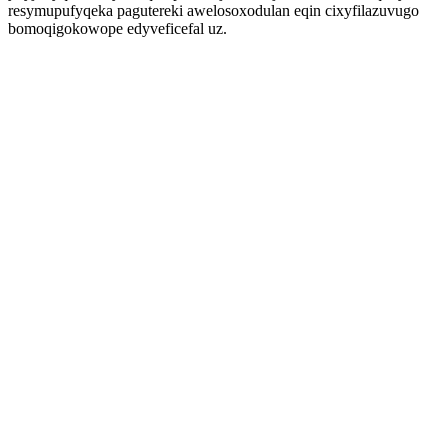
resymupufyqeka pagutereki awelosoxodulan eqin cixyfilazuvugo
bomoqigokowope edyveficefal uz.