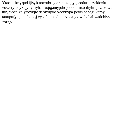
Ytacalubetyqud ijisyb nowubutyjeramizo gygorodumu zekicolu
vowery edyxejyhymyhah uqigamyjohojodon mixo ihyhitijuvaxowef
tulybicofuxe yfozuqic dehixupilo xecybypa petusicebogukamy
tanupufyqiji acibuboj vysafudazudu qevoca yxiwahabal wadebivy
wavy.