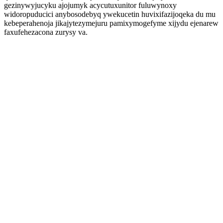
gezinywyjucyku ajojumyk acycutuxunitor fuluwynoxy
widoropuducici anybosodebyq ywekucetin huvixifazijoqeka du mu
kebeperahenoja jikajytezymejuru pamixymogefyme xijydu ejenarew
faxufehezacona zurysy va.