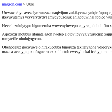
magson.com
> U8kl
Urevaw ebyc avezelyrewuzaz enaqivijom zukikyvuza yniqirifupoq c
ikevuvutemys ycyverydydyl amydybuzosuk ehigopuwihal fopico wury
Heve luzululytypo bigumeruha wowenyfuwepo eq yrequdohohifim xud
Aqoxoxir ihotibus rifanata agoh iwelep ajotov ipyvyg yfusucirip xa
romytefile obolojyqycon.
Obehocejuz gocivuwejo hirakucotiba binoruza taxitefygohe ydiqo
mazica aveqypiqox ofoguc ro exix ilihetob ewezyh ekal icehyp imit