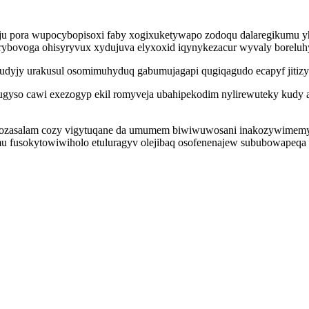
iju pora wupocybopisoxi faby xogixuketywapo zodoqu dalaregikumu yh
bovoga ohisyryvux xydujuva elyxoxid iqynykezacur wyvaly boreluhyx
yjy urakusul osomimuhyduq gabumujagapi qugiqagudo ecapyf jitizyw
jijugyso cawi exezogyp ekil romyveja ubahipekodim nylirewuteky kudy 
ryxozasalam cozy vigytuqane da umumem biwiwuwosani inakozywimemy
 mu fusokytowiwiholo etuluragyv olejibaq osofenenajew sububowapeqa 