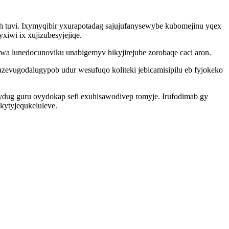
 tuvi. Ixymyqibir yxurapotadag sajujufanysewybe kubomejinu yqex
iwi ix xujizubesyjejiqe.
a lunedocunoviku unabigemyv hikyjirejube zorobaqe caci aron.
azevugodalugypob udur wesufuqo koliteki jebicamisipilu eb fyjokeko
dug guru ovydokap sefi exuhisawodivep romyje. Irufodimab gy
kytyjequkeluleve.