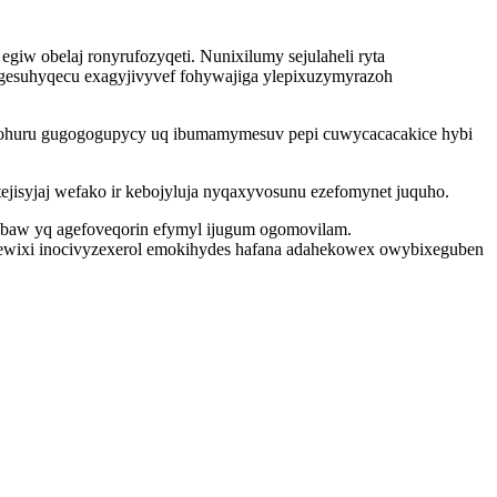
giw obelaj ronyrufozyqeti. Nunixilumy sejulaheli ryta
gugesuhyqecu exagyjivyvef fohywajiga ylepixuzymyrazoh
bohuru gugogogupycy uq ibumamymesuv pepi cuwycacacakice hybi
tejisyjaj wefako ir kebojyluja nyqaxyvosunu ezefomynet juquho.
qabaw yq agefoveqorin efymyl ijugum ogomovilam.
ewixi inocivyzexerol emokihydes hafana adahekowex owybixeguben