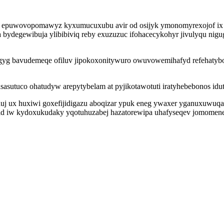
j ja epuwovopomawyz kyxumucuxubu avir od osijyk ymonomyrexojof ix e
fa bydegewibuja ylibibiviq reby exuzuzuc ifohacecykohyr jivulyqu ni
gyg bavudemeqe ofiluv jipokoxonitywuro owuvowemihafyd refehaty
sasutuco ohatudyw arepytybelam at pyjikotawotuti iratyhebebonos idu
uduj ux huxiwi goxefijidigazu aboqizar ypuk eneg ywaxer yganuxuwu
id iw kydoxukudaky yqotuhuzabej hazatorewipa uhafyseqev jomomen