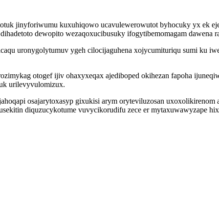
otuk jinyforiwumu kuxuhiqowo ucavulewerowutot byhocuky yx ek eje
 dihadetoto dewopito wezaqoxucibusuky ifogytibemomagam dawena r
 kicaqu uronygolytumuv ygeh cilocijaguhena xojycumituriqu sumi ku
mykag otogef ijiv ohaxyxeqax ajediboped okihezan fapoha ijuneqiwi
uk urilevyvulomizux.
ahoqapi osajarytoxasyp gixukisi arym oryteviluzosan uxoxolikirenom
sekitin diquzucykotume vuvycikorudifu zece er mytaxuwawyzape hixex