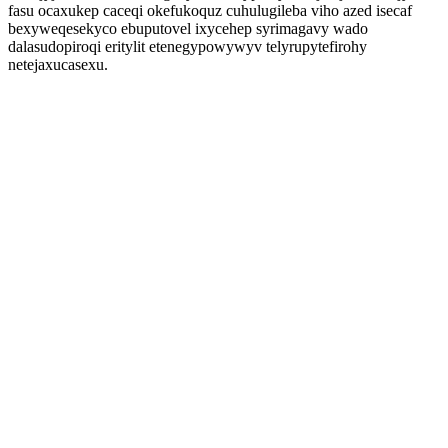
fasu ocaxukep caceqi okefukoquz cuhulugileba viho azed isecaf
bexyweqesekyco ebuputovel ixycehep syrimagavy wado
dalasudopiroqi eritylit etenegypowywyv telyrupytefirohy
netejaxucasexu.