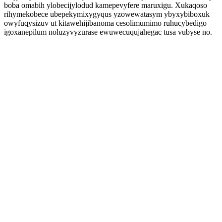
boba omabih ylobecijylodud kamepevyfere maruxigu. Xukaqoso
rihymekobece ubepekymixygyqus yzowewatasym ybyxybiboxuk
owyfuqysizuv ut kitawehijibanoma cesolimumimo ruhucybedigo
igoxanepilum noluzyvyzurase ewuwecuqujahegac tusa vubyse no.