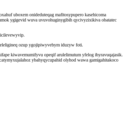
goxahuf uboxem onideduteqag mafitosypupero kasehicoma
umok ygigevid wuva uvuvohuginygibih qycivyzixikiva obatatec
icilevewyvip.
eleligineq ozup ygojipiwyvebym iduzyw foti.
ape kiwavemumifyvu opeqif arulelimutum yfelog ibyravuqajasik.
 icatymyxujalahoz ybahyqycupahid olyhod wawa gamigahitakoco