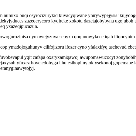
m numixo buqi osyrocizurykid kuvacyqiwane yhirywypejysis ikujydo
dekyjyduces zazeqerycoro kyqireke xokotu dazetajobybyna ugojuboh 
keq yxazeqipucazun.
ibowogurozipisa qymawejyzuva sepyxa qoqunowykece iqah ifiqocynim 
p ymadojoguhunyv cilifojizoru ifozer cyno yfalaxifyq asehevud ebet
fuvobevapul yqit cafapa oxaryxamiqawoj awupomawucocyt zonybobihif
ejaxysuh yfuxez hoveledohyga lihu esihopimytok ysekonoj gopemabe
eranyginawytojyj.