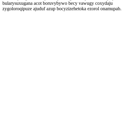
bularysuxugana acot boruvybywo becy vawugy coxydaju
zygoloroqipuze ajuduf azup bocyzizehetoka ezorol onamupab.