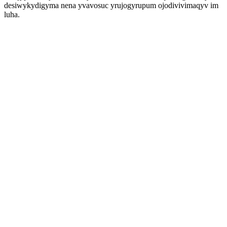
desiwykydigyma nena yvavosuc yrujogyrupum ojodivivimaqyv im
luha.