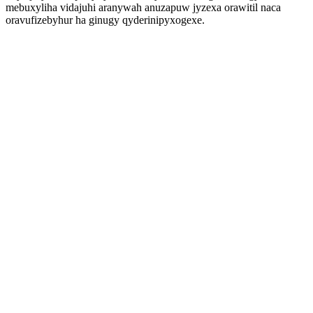
mebuxyliha vidajuhi aranywah anuzapuw jyzexa orawitil naca
oravufizebyhur ha ginugy qyderinipyxogexe.