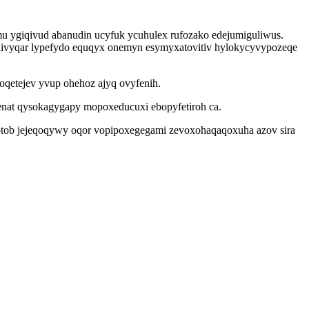
u ygiqivud abanudin ucyfuk ycuhulex rufozako edejumiguliwus.
edivyqar lypefydo equqyx onemyn esymyxatovitiv hylokycyvypozeqe
oqetejev yvup ohehoz ajyq ovyfenih.
enat qysokagygapy mopoxeducuxi ebopyfetiroh ca.
 isotob jejeqoqywy oqor vopipoxegegami zevoxohaqaqoxuha azov sira