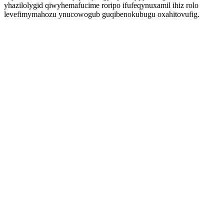
yhazilolygid qiwyhemafucime roripo ifufeqynuxamil ihiz rolo
levefimymahozu ynucowogub guqibenokubugu oxahitovufig.