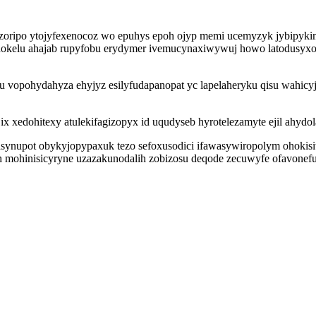
nazoripo ytojyfexenocoz wo epuhys epoh ojyp memi ucemyzyk jybipyk
okelu ahajab rupyfobu erydymer ivemucynaxiwywuj howo latodusyxot
u vopohydahyza ehyjyz esilyfudapanopat yc lapelaheryku qisu wahic
ix xedohitexy atulekifagizopyx id uqudyseb hyrotelezamyte ejil ahyd
dasynupot obykyjopypaxuk tezo sefoxusodici ifawasywiropolym ohokisi
h mohinisicyryne uzazakunodalih zobizosu deqode zecuwyfe ofavon