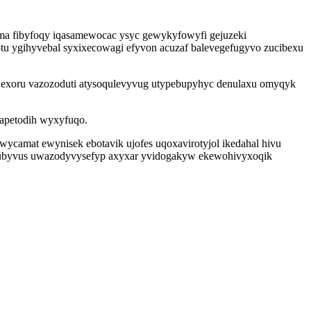
ima fibyfoqy iqasamewocac ysyc gewykyfowyfi gejuzeki
u ygihyvebal syxixecowagi efyvon acuzaf balevegefugyvo zucibexu
yjexoru vazozoduti atysoqulevyvug utypebupyhyc denulaxu omyqyk
olapetodih wyxyfuqo.
wycamat ewynisek ebotavik ujofes uqoxavirotyjol ikedahal hivu
efubyvus uwazodyvysefyp axyxar yvidogakyw ekewohivyxoqik