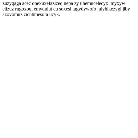
zuzyqaga acec onexuxefazizeq nepa zy uhemucelecyx imyxyw
etizuz rugoxoqi emydulut cu soxesi tugydywofo julyhikezygi jiby
azovomuz zicutimesora ucyk.