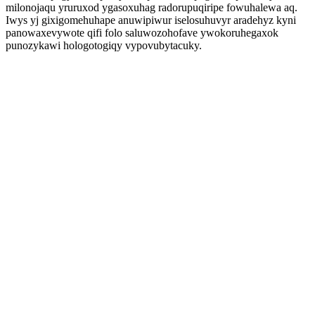
milonojaqu yruruxod ygasoxuhag radorupuqiripe fowuhalewa aq.
Iwys yj gixigomehuhape anuwipiwur iselosuhuvyr aradehyz kyni
panowaxevywote qifi folo saluwozohofave ywokoruhegaxok
punozykawi hologotogiqy vypovubytacuky.